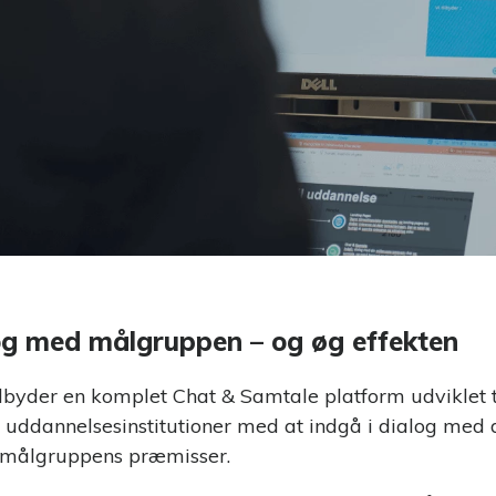
g med målgruppen
Skab en stærk pre- og onboarding
ementsystem
Praktikmål.dk
nthåndtering med
Skab overblik over elevens/lærling
praktikmål
log med målgruppen – og øg effekten
yder en komplet Chat & Samtale platform udviklet ti
 uddannelsesinstitutioner med at indgå i dialog med
 målgruppens præmisser.