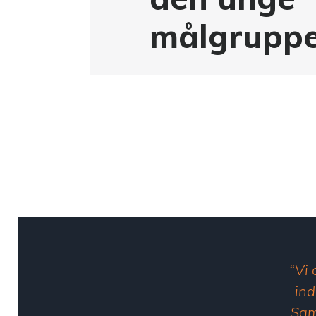
målgrupp
“Vi
ind
Sam