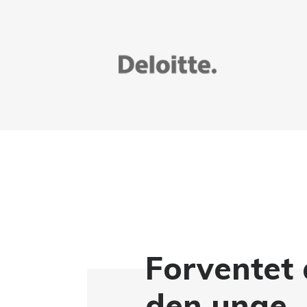
Forventet 
den unge