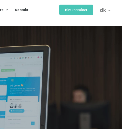
dk
ere
Kontakt
Bliv kontaktet
eVejledning
 af
Bemanding- og vejledningsservice
Rapid Learning Planner
Planlæg, nedbryd og tilrettelæg
digitale eller blended læringsforløb
CAND
Ansættelse af talentfulde
’
studentermedhjælpere