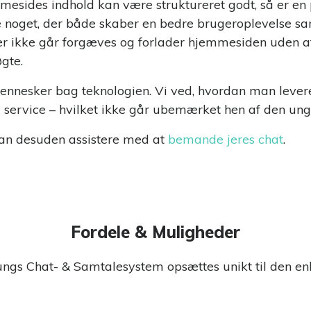
esides indhold kan være struktureret godt, så er en 
e noget, der både skaber en bedre brugeroplevelse sam
er ikke går forgæves og forlader hjemmesiden uden at 
gte.
ennesker bag teknologien. Vi ved, hvordan man levere
 service – hvilket ikke går ubemærket hen af den un
n desuden assistere med at
bemande jeres chat
.
Fordele & Muligheder
gs Chat- & Samtalesystem opsættes unikt til den enk