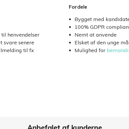
Fordele
Bygget med kandidate
100% GDPR complian
til henvendelser
Nemt at anvende
t svare senere
Elsket af den unge m
lmelding til fx
Mulighed for
bemandi
Anbefalet af kunderne