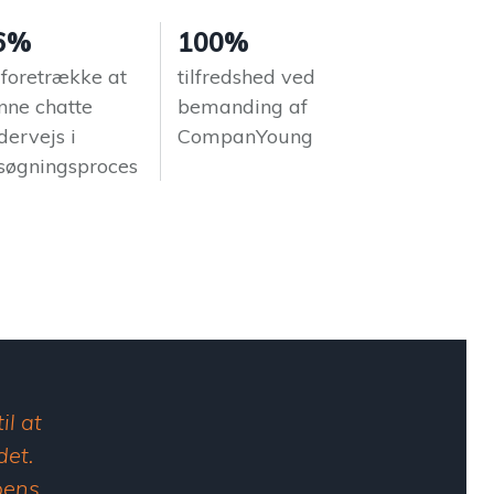
6%
100%
l foretrække at
tilfredshed ved
nne chatte
bemanding af
dervejs i
CompanYoung
søgningsproces
l at
det.
pens