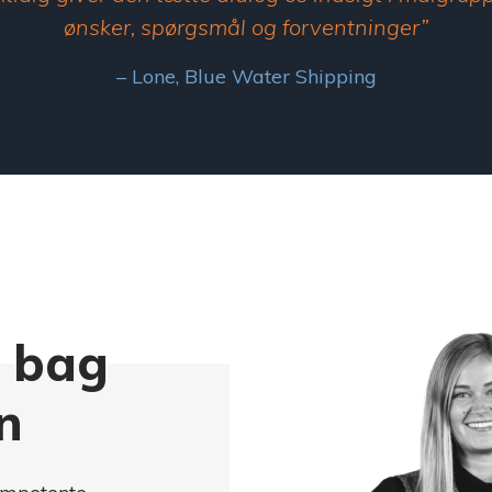
ønsker, spørgsmål og forventninger”
– Lone, Blue Water Shipping
 bag
n