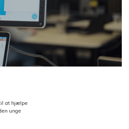
ens
l at hjælpe
 den unge