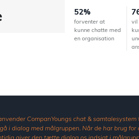
e
52%
7
forventer at
vi
kunne chatte med
ku
en organisation
un
an
 anvender CompanYoungs chat & samtalesystem ti
gå i dialog med målgruppen. Når de har brug for 
tidig giver den tætte dialog os indsigt i målgrup