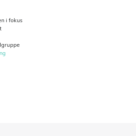
n i fokus
t
ålgruppe
ng