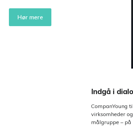
Indgå i dialo
Eventmanag
Hør mere
Kombiner eve
tiltrækning
Indgå i dia
CompanYoung tilb
virksomheder og
målgruppe – på