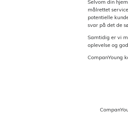
Selvom din hjemm
målrettet servic
potentielle kund
svar på det de sø
Samtidig er vi m
oplevelse og god
CompanYoung ka
CompanYoun