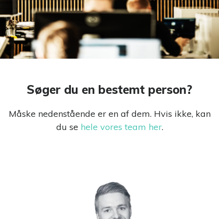
‘Student
Experience’
StudentCenter
Skab en stærk
pre- og
onboarding
Søger du en bestemt person?
Praktikmål.dk
Skab overblik over
elevens/lærlingens
Måske nedenstående er en af dem. Hvis ikke, kan
praktikmål
du se
hele vores team her
.
eVejledning
Bemanding- og
vejledningsservice