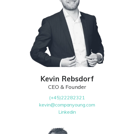
Rapid Learning
Planner
Planlæg, nedbryd og
tilrettelæg digitale
eller blended
læringsforløb
CAND
Ansættelse af
talentfulde
studentermedhjælpere
Kevin Rebsdorf
CEO & Founder
(+45)22282321
kevin@companyoung.com
Linkedin