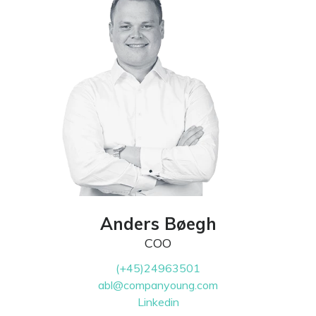
Anders Bøegh
COO
(+45)24963501
abl@companyoung.com
Linkedin