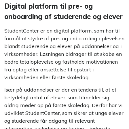
Strategi &
på YouTube
Digital platform til pre- og
Digitalisering
Opnå
onboarding af studerende og elever
forretningsmæssig
Brancheorganisationer
succes via strategi og
StudentCenter er en digital platform, som har til
digitalisering
Email Marketing System
formål at styrke af pre- og onboarding oplevelsen
Øg konverteringen med E-
blandt studerende og elever på uddannelser og i
mail Marketing
virksomheder. Løsningen bidrager til at skabe en
Efterskoler
bedre totaloplevelse og fastholde motivationen
Rekrutteringssystem
Effektiv håndtering af
fra optag eller ansættelse til opstart i
Erhvervsskoler
Unges Valg
ansøgninger
virksomheden eller første skoledag.
af
Uddannelse
Gymnasier
Tilmeldingssystem
Især på uddannelser er der en tendens til, at et
©
Effektiv håndtering af
Danmarks
betydeligt antal af elever, som tilmelder sig,
tilmeldinger
største
Højskoler
aldrig møder op på første skoledag. Derfor har vi
analyse om
unges valg
udviklet StudentCenter, som sikrer at unge elever
Chat- & Samtalesystem
Videregående uddannelser
af
og studerende får adgang til relevant
Indgå i dialog med
uddannelse
målgruppen
information, vejledning og læring – inden de