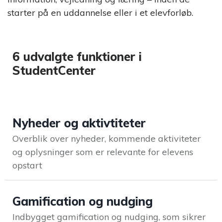
starter på en uddannelse eller i et elevforløb.
Foredrag
Eventmanagementsystem
Foredrag
Kombiner eventhåndtering
omkring
med tiltrækning
Generation
6 udvalgte funktioner i
Y&Z
StudentCenter
Jobportal
En komplet
jobportals motor til
Nyheder og aktivtiteter
drift af jobportaler
Overblik over nyheder, kommende aktiviteter
Talenthub.io
og oplysninger som er relevante for elevens
Mål og optimer din
opstart
Candidate
Experience
Gamification og nudging
StudentPulse
Forbedre jeres
Indbygget gamification og nudging, som sikrer