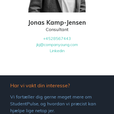
Jonas Kamp-Jensen
Consultant
+4528567443
jkj@companyoung.com
Linkedin
Har vi vakt din interesse?
Vi fortæller dig gerne meget mere om
StudentPulse, og hvordan vi præcist kan
hjælpe lige netop jer.