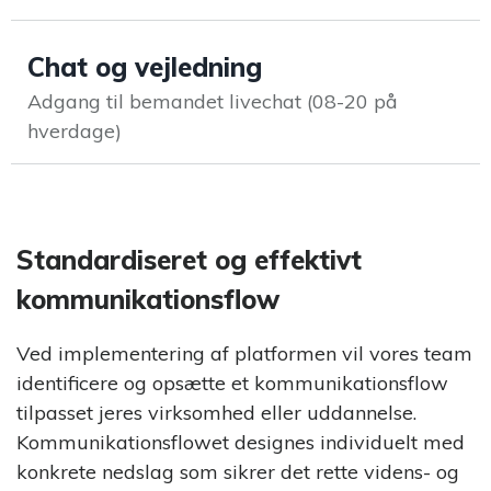
Rapid Learning
Planner
Planlæg, nedbryd og
Chat og vejledning
tilrettelæg digitale
eller blended
Adgang til bemandet livechat (08-20 på
læringsforløb
hverdage)
CAND
Ansættelse af
talentfulde
studentermedhjælpere
Standardiseret og effektivt
kommunikationsflow
Ved implementering af platformen vil vores team
identificere og opsætte et kommunikationsflow
tilpasset jeres virksomhed eller uddannelse.
Kommunikationsflowet designes individuelt med
konkrete nedslag som sikrer det rette videns- og