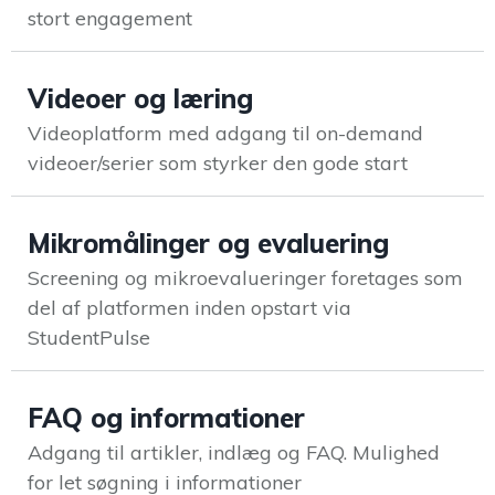
‘Student
stort engagement
Experience’
StudentCenter
Videoer og læring
Skab en stærk
pre- og
Videoplatform med adgang til on-demand
onboarding
videoer/serier som styrker den gode start
Praktikmål.dk
Skab overblik over
Mikromålinger og evaluering
elevens/lærlingens
praktikmål
Screening og mikroevalueringer foretages som
del af platformen inden opstart via
StudentPulse
eVejledning
FAQ og informationer
Bemanding- og
vejledningsservice
Adgang til artikler, indlæg og FAQ. Mulighed
for let søgning i informationer