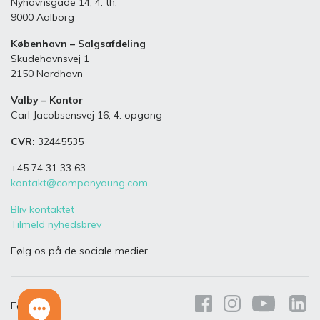
Nyhavnsgade 14, 4. th.
9000 Aalborg
København – Salgsafdeling
Skudehavnsvej 1
2150 Nordhavn
Valby – Kontor
Carl Jacobsensvej 16, 4. opgang
CVR:
32445535
+45 74 31 33 63
kontakt@companyoung.com
Bliv kontaktet
Tilmeld nyhedsbrev
Følg os på de sociale medier
Følg os