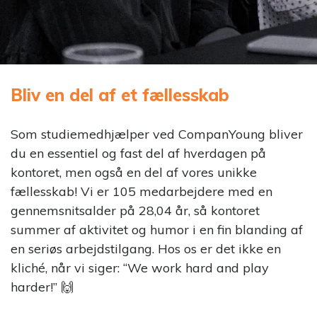
‘Student
Experience’
StudentCenter
Skab en stærk
pre- og
Bliv en del af et fællesskab
onboarding
Praktikmål.dk
Som studiemedhjælper ved CompanYoung bliver
Skab overblik over
du en essentiel og fast del af hverdagen på
elevens/lærlingens
kontoret, men også en del af vores unikke
praktikmål
fællesskab! Vi er 105 medarbejdere med en
gennemsnitsalder på 28,04 år, så kontoret
summer af aktivitet og humor i en fin blanding af
en seriøs arbejdstilgang. Hos os er det ikke en
eVejledning
kliché, når vi siger: “We work hard and play
Bemanding- og
vejledningsservice
harder!” 🙌