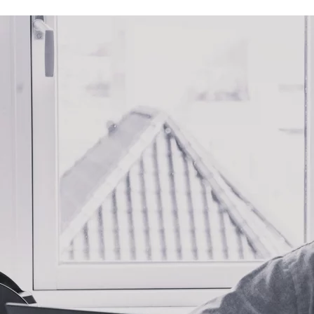
Rapid Learning
Planner
Planlæg, nedbryd og
tilrettelæg digitale
eller blended
læringsforløb
CAND
Ansættelse af
talentfulde
studentermedhjælpere