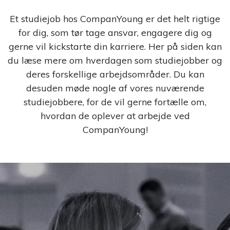
Strategi &
på YouTube
Digitalisering
Et studiejob hos CompanYoung er det helt rigtige
Opnå
for dig, som tør tage ansvar, engagere dig og
forretningsmæssig
Brancheorganisationer
succes via strategi og
gerne vil kickstarte din karriere. Her på siden kan
digitalisering
du læse mere om hverdagen som studiejobber og
Email Marketing System
deres forskellige arbejdsområder. Du kan
Øg konverteringen med E-
mail Marketing
desuden møde nogle af vores nuværende
Efterskoler
studiejobbere, for de vil gerne fortælle om,
Rekrutteringssystem
hvordan de oplever at arbejde ved
Effektiv håndtering af
Erhvervsskoler
Unges Valg
CompanYoung!
ansøgninger
af
Uddannelse
Gymnasier
Tilmeldingssystem
©
Effektiv håndtering af
Danmarks
tilmeldinger
største
Højskoler
analyse om
unges valg
Chat- & Samtalesystem
Videregående uddannelser
af
Indgå i dialog med
uddannelse
målgruppen