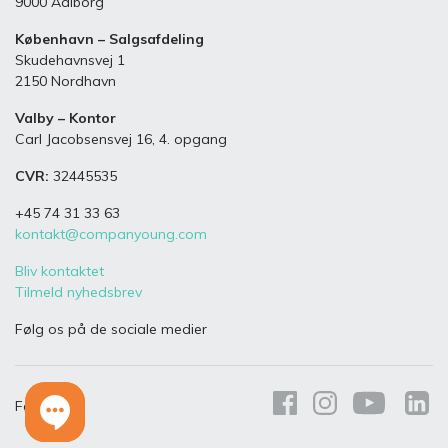
9000 Aalborg
København – Salgsafdeling
Skudehavnsvej 1
2150 Nordhavn
Valby – Kontor
Carl Jacobsensvej 16, 4. opgang
CVR:
32445535
+45 74 31 33 63
kontakt@companyoung.com
Bliv kontaktet
Tilmeld nyhedsbrev
Følg os på de sociale medier
Følg os