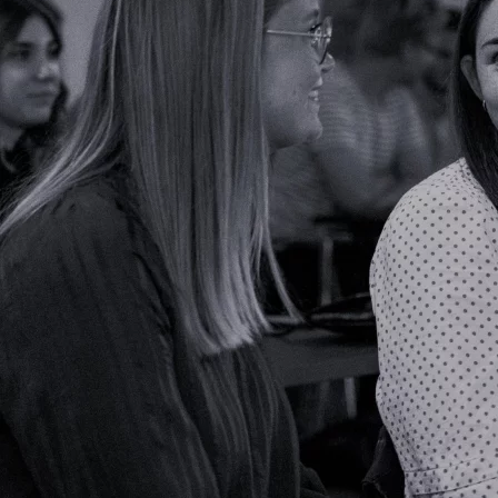
Foredrag
Eventmanagementsystem
Foredrag
Kombiner eventhåndtering
omkring
med tiltrækning
Generation
Y&Z
Jobportal
En komplet
jobportals motor til
drift af jobportaler
Talenthub.io
Mål og optimer din
Candidate
Experience
StudentPulse
Forbedre jeres