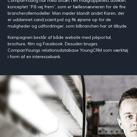
CompanYoung har med afsæt i en målgruppetest udviklet
konceptet “På vej frem”, som er fællesnævneren for de fire
Foredrag
Eventmanagementsystem
brancherollemodeller. Man møder blandt andet Karen, der
Foredrag
Kombiner eventhåndtering
er uddannet cand.scient.pol og fik øjnene op for de
omkring
med tiltrækning
muligheder og udfordringer, som bilbranchen har at tilbyde.
Generation
Y&Z
Kampagnen består af både website med jobportal,
brochure, film og Facebook. Desuden bruges
CompanYoungs relationsdatabase YoungCRM som værktøj
i form af en interessebank.
Jobportal
En komplet
jobportals motor til
drift af jobportaler
Talenthub.io
Mål og optimer din
Candidate
Experience
StudentPulse
Forbedre jeres