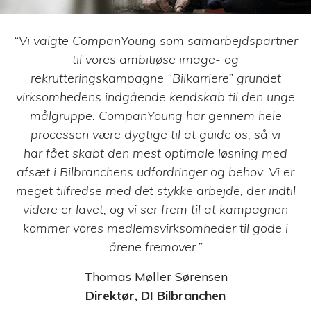
Rapid Learning
Planner
Planlæg, nedbryd og
“Vi valgte CompanYoung som samarbejdspartner
tilrettelæg digitale
eller blended
til vores ambitiøse image- og
læringsforløb
rekrutteringskampagne “Bilkarriere” grundet
virksomhedens indgående kendskab til den unge
CAND
målgruppe. CompanYoung har gennem hele
Ansættelse af
talentfulde
processen være dygtige til at guide os, så vi
studentermedhjælpere
har fået skabt den mest optimale løsning med
afsæt i Bilbranchens udfordringer og behov. Vi er
meget tilfredse med det stykke arbejde, der indtil
videre er lavet, og vi ser frem til at kampagnen
kommer vores medlemsvirksomheder til gode i
årene fremover.”
Thomas Møller Sørensen
Direktør, DI Bilbranchen