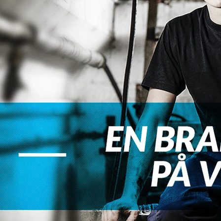
‘Student
Experience’
StudentCenter
Skab en stærk
pre- og
onboarding
Praktikmål.dk
Skab overblik over
elevens/lærlingens
praktikmål
eVejledning
Bemanding- og
vejledningsservice