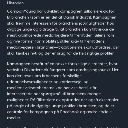
Strategi &
Historien
på YouTube
Digitalisering
CompanYoung har udviklet kampagnen Bilkarriere.dk for
Opnå
Bilbranchen (som er en del af Dansk Industri). Kampagnen
forretningsmæssig
Brancheorganisationer
skal fremme interessen for branchens jobmuligheder hos
succes via strategi og
dygtige unge og bidrage til, at branchen kan tiltrække de
digitalisering
mest kvalificerede medarbejdere til fremtiden. Bilens rolle,
Email Marketing System
og nye former for mobilitet, stiller krav til fremtidens
Øg konverteringen med E-
mail Marketing
medarbejdere i branchen—traditionerne skal udfordres, der
skal tænkes nyt, og der er brug for de helt rigtige profiler.
Efterskoler
Rekrutteringssystem
Kampagnen består af en række forskellige elementer, hvor
Effektiv håndtering af
websitet Bilkarriere.dk fungerer som omdrejningspunkt. Her
Erhvervsskoler
Unges Valg
ansøgninger
kan der læses om branchens forskellige
af
uddannelsesmuligheder og karriereveje, og
Uddannelse
Gymnasier
Tilmeldingssystem
medlemsvirksomhederne kan henvise hertil, når
©
Effektiv håndtering af
interesserede har spørgsmål til branchens mange
Danmarks
tilmeldinger
muligheder. På Bilkarriere.dk optræder der også eksempler
største
Højskoler
på nogle af de dygtige unge profiler i branchen, og de er
analyse om
unges valg
centrale for kampagnen på Facebook og andre sociale
Chat- & Samtalesystem
Videregående uddannelser
af
medier.
Indgå i dialog med
uddannelse
målgruppen